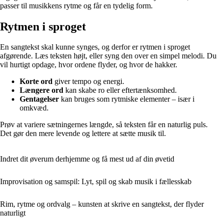
passer til musikkens rytme og får en tydelig form.
Rytmen i sproget
En sangtekst skal kunne synges, og derfor er rytmen i sproget
afgørende. Læs teksten højt, eller syng den over en simpel melodi. Du
vil hurtigt opdage, hvor ordene flyder, og hvor de hakker.
Korte ord
giver tempo og energi.
Længere ord
kan skabe ro eller eftertænksomhed.
Gentagelser
kan bruges som rytmiske elementer – især i
omkvæd.
Prøv at variere sætningernes længde, så teksten får en naturlig puls.
Det gør den mere levende og lettere at sætte musik til.
Indret dit øverum derhjemme og få mest ud af din øvetid
Improvisation og samspil: Lyt, spil og skab musik i fællesskab
Rim, rytme og ordvalg – kunsten at skrive en sangtekst, der flyder
naturligt