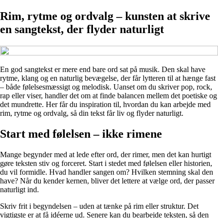
Rim, rytme og ordvalg – kunsten at skrive
en sangtekst, der flyder naturligt
En god sangtekst er mere end bare ord sat på musik. Den skal have
rytme, klang og en naturlig bevægelse, der får lytteren til at hænge fast
– både følelsesmæssigt og melodisk. Uanset om du skriver pop, rock,
rap eller viser, handler det om at finde balancen mellem det poetiske og
det mundrette. Her får du inspiration til, hvordan du kan arbejde med
rim, rytme og ordvalg, så din tekst får liv og flyder naturligt.
Start med følelsen – ikke rimene
Mange begynder med at lede efter ord, der rimer, men det kan hurtigt
gøre teksten stiv og forceret. Start i stedet med følelsen eller historien,
du vil formidle. Hvad handler sangen om? Hvilken stemning skal den
have? Når du kender kernen, bliver det lettere at vælge ord, der passer
naturligt ind.
Skriv frit i begyndelsen – uden at tænke på rim eller struktur. Det
vigtigste er at få idéerne ud. Senere kan du bearbejde teksten, så den