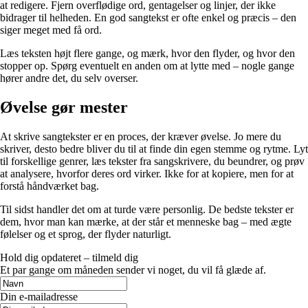
at redigere. Fjern overflødige ord, gentagelser og linjer, der ikke
bidrager til helheden. En god sangtekst er ofte enkel og præcis – den
siger meget med få ord.
Læs teksten højt flere gange, og mærk, hvor den flyder, og hvor den
stopper op. Spørg eventuelt en anden om at lytte med – nogle gange
hører andre det, du selv overser.
Øvelse gør mester
At skrive sangtekster er en proces, der kræver øvelse. Jo mere du
skriver, desto bedre bliver du til at finde din egen stemme og rytme. Lyt
til forskellige genrer, læs tekster fra sangskrivere, du beundrer, og prøv
at analysere, hvorfor deres ord virker. Ikke for at kopiere, men for at
forstå håndværket bag.
Til sidst handler det om at turde være personlig. De bedste tekster er
dem, hvor man kan mærke, at der står et menneske bag – med ægte
følelser og et sprog, der flyder naturligt.
Hold dig opdateret – tilmeld dig
Et par gange om måneden sender vi noget, du vil få glæde af.
Din e-mailadresse