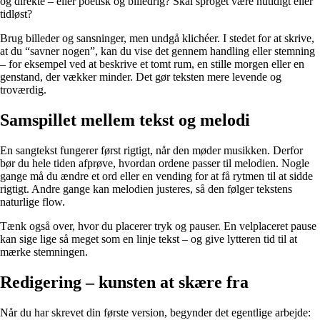
og direkte – eller poetisk og billedrig? Skal sproget være nutidigt eller
tidløst?
Brug billeder og sansninger, men undgå klichéer. I stedet for at skrive,
at du “savner nogen”, kan du vise det gennem handling eller stemning
– for eksempel ved at beskrive et tomt rum, en stille morgen eller en
genstand, der vækker minder. Det gør teksten mere levende og
troværdig.
Samspillet mellem tekst og melodi
En sangtekst fungerer først rigtigt, når den møder musikken. Derfor
bør du hele tiden afprøve, hvordan ordene passer til melodien. Nogle
gange må du ændre et ord eller en vending for at få rytmen til at sidde
rigtigt. Andre gange kan melodien justeres, så den følger tekstens
naturlige flow.
Tænk også over, hvor du placerer tryk og pauser. En velplaceret pause
kan sige lige så meget som en linje tekst – og give lytteren tid til at
mærke stemningen.
Redigering – kunsten at skære fra
Når du har skrevet din første version, begynder det egentlige arbejde: