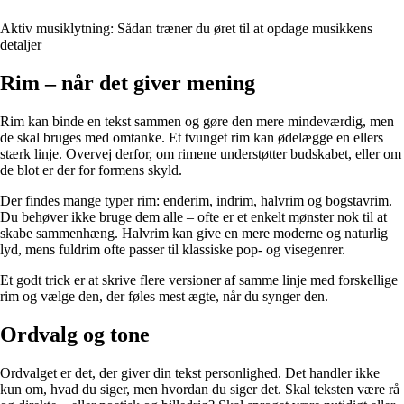
Aktiv musiklytning: Sådan træner du øret til at opdage musikkens
detaljer
Rim – når det giver mening
Rim kan binde en tekst sammen og gøre den mere mindeværdig, men
de skal bruges med omtanke. Et tvunget rim kan ødelægge en ellers
stærk linje. Overvej derfor, om rimene understøtter budskabet, eller om
de blot er der for formens skyld.
Der findes mange typer rim: enderim, indrim, halvrim og bogstavrim.
Du behøver ikke bruge dem alle – ofte er et enkelt mønster nok til at
skabe sammenhæng. Halvrim kan give en mere moderne og naturlig
lyd, mens fuldrim ofte passer til klassiske pop- og visegenrer.
Et godt trick er at skrive flere versioner af samme linje med forskellige
rim og vælge den, der føles mest ægte, når du synger den.
Ordvalg og tone
Ordvalget er det, der giver din tekst personlighed. Det handler ikke
kun om, hvad du siger, men hvordan du siger det. Skal teksten være rå