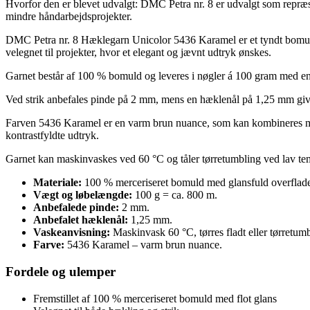
Hvorfor den er blevet udvalgt: DMC Petra nr. 8 er udvalgt som repræsen
mindre håndarbejdsprojekter.
DMC Petra nr. 8 Hæklegarn Unicolor 5436 Karamel er et tyndt bomuldsg
velegnet til projekter, hvor et elegant og jævnt udtryk ønskes.
Garnet består af 100 % bomuld og leveres i nøgler á 100 gram med en l
Ved strik anbefales pinde på 2 mm, mens en hæklenål på 1,25 mm giver e
Farven 5436 Karamel er en varm brun nuance, som kan kombineres med b
kontrastfyldte udtryk.
Garnet kan maskinvaskes ved 60 °C og tåler tørretumbling ved lav temp
Materiale:
100 % merceriseret bomuld med glansfuld overflad
Vægt og løbelængde:
100 g = ca. 800 m.
Anbefalede pinde:
2 mm.
Anbefalet hæklenål:
1,25 mm.
Vaskeanvisning:
Maskinvask 60 °C, tørres fladt eller tørretum
Farve:
5436 Karamel – varm brun nuance.
Fordele og ulemper
Fremstillet af 100 % merceriseret bomuld med flot glans