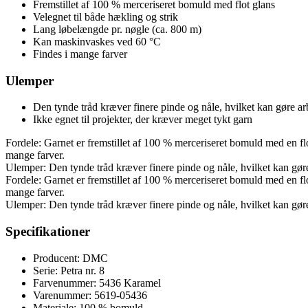
Fremstillet af 100 % merceriseret bomuld med flot glans
Velegnet til både hækling og strik
Lang løbelængde pr. nøgle (ca. 800 m)
Kan maskinvaskes ved 60 °C
Findes i mange farver
Ulemper
Den tynde tråd kræver finere pinde og nåle, hvilket kan gøre a
Ikke egnet til projekter, der kræver meget tykt garn
Fordele: Garnet er fremstillet af 100 % merceriseret bomuld med en flo
mange farver.
Ulemper: Den tynde tråd kræver finere pinde og nåle, hvilket kan gøre 
Fordele: Garnet er fremstillet af 100 % merceriseret bomuld med en flo
mange farver.
Ulemper: Den tynde tråd kræver finere pinde og nåle, hvilket kan gøre 
Specifikationer
Producent: DMC
Serie: Petra nr. 8
Farvenummer: 5436 Karamel
Varenummer: 5619-05436
Materiale: 100 % bomuld