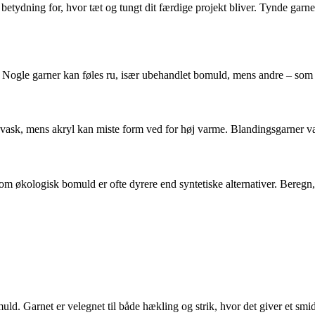
etydning for, hvor tæt og tungt dit færdige projekt bliver. Tynde garner
. Nogle garner kan føles ru, især ubehandlet bomuld, mens andre – som m
vask, mens akryl kan miste form ved for høj varme. Blandingsgarner vari
 som økologisk bomuld er ofte dyrere end syntetiske alternativer. Bereg
ld. Garnet er velegnet til både hækling og strik, hvor det giver et smidi