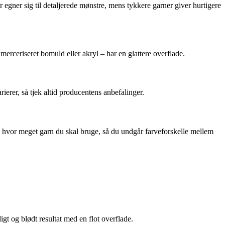
 egner sig til detaljerede mønstre, mens tykkere garner giver hurtigere
erceriseret bomuld eller akryl – har en glattere overflade.
erer, så tjek altid producentens anbefalinger.
n, hvor meget garn du skal bruge, så du undgår farveforskelle mellem
gt og blødt resultat med en flot overflade.