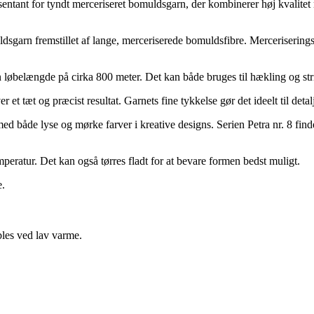
tant for tyndt merceriseret bomuldsgarn, der kombinerer høj kvalitet me
arn fremstillet af lange, merceriserede bomuldsfibre. Merceriseringsp
øbelængde på cirka 800 meter. Det kan både bruges til hækling og strik
t tæt og præcist resultat. Garnets fine tykkelse gør det ideelt til detal
åde lyse og mørke farver i kreative designs. Serien Petra nr. 8 findes
eratur. Det kan også tørres fladt for at bevare formen bedst muligt.
e.
bles ved lav varme.