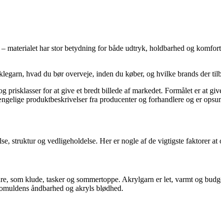
– materialet har stor betydning for både udtryk, holdbarhed og komfort
æklegarn, hvad du bør overveje, inden du køber, og hvilke brands der til
og prisklasser for at give et bredt billede af markedet. Formålet er at 
gængelige produktbeskrivelser fra producenter og forhandlere og er opsu
e, struktur og vedligeholdelse. Her er nogle af de vigtigste faktorer at 
are, som klude, tasker og sommertoppe. Akrylgarn er let, varmt og budgetv
 bomuldens åndbarhed og akryls blødhed.