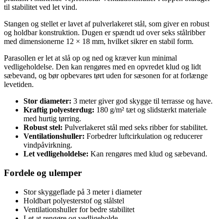
til stabilitet ved let vind.
Stangen og stellet er lavet af pulverlakeret stål, som giver en robust
og holdbar konstruktion. Dugen er spændt ud over seks stålribber
med dimensionerne 12 × 18 mm, hvilket sikrer en stabil form.
Parasollen er let at slå op og ned og kræver kun minimal
vedligeholdelse. Den kan rengøres med en opvredet klud og lidt
sæbevand, og bør opbevares tørt uden for sæsonen for at forlænge
levetiden.
Stor diameter:
3 meter giver god skygge til terrasse og have.
Kraftig polyesterdug:
180 g/m² tæt og slidstærkt materiale
med hurtig tørring.
Robust stel:
Pulverlakeret stål med seks ribber for stabilitet.
Ventilationshuller:
Forbedrer luftcirkulation og reducerer
vindpåvirkning.
Let vedligeholdelse:
Kan rengøres med klud og sæbevand.
Fordele og ulemper
Stor skyggeflade på 3 meter i diameter
Holdbart polyesterstof og stålstel
Ventilationshuller for bedre stabilitet
Let at rengøre og vedligeholde