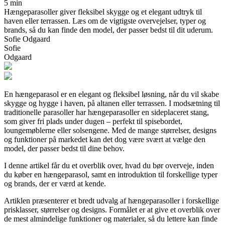
5 min
Hængeparasoller giver fleksibel skygge og et elegant udtryk til
haven eller terrassen. Læs om de vigtigste overvejelser, typer og
brands, så du kan finde den model, der passer bedst til dit uderum.
Sofie Odgaard
Sofie
Odgaard
En hængeparasol er en elegant og fleksibel løsning, når du vil skabe
skygge og hygge i haven, på altanen eller terrassen. I modsætning til
traditionelle parasoller har hængeparasoller en sideplaceret stang,
som giver fri plads under dugen – perfekt til spisebordet,
loungemøblerne eller solsengene. Med de mange størrelser, designs
og funktioner på markedet kan det dog være svært at vælge den
model, der passer bedst til dine behov.
I denne artikel får du et overblik over, hvad du bør overveje, inden
du køber en hængeparasol, samt en introduktion til forskellige typer
og brands, der er værd at kende.
Artiklen præsenterer et bredt udvalg af hængeparasoller i forskellige
prisklasser, størrelser og designs. Formålet er at give et overblik over
de mest almindelige funktioner og materialer, så du lettere kan finde