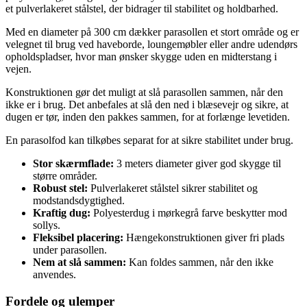
et pulverlakeret stålstel, der bidrager til stabilitet og holdbarhed.
Med en diameter på 300 cm dækker parasollen et stort område og er
velegnet til brug ved haveborde, loungemøbler eller andre udendørs
opholdspladser, hvor man ønsker skygge uden en midterstang i
vejen.
Konstruktionen gør det muligt at slå parasollen sammen, når den
ikke er i brug. Det anbefales at slå den ned i blæsevejr og sikre, at
dugen er tør, inden den pakkes sammen, for at forlænge levetiden.
En parasolfod kan tilkøbes separat for at sikre stabilitet under brug.
Stor skærmflade:
3 meters diameter giver god skygge til
større områder.
Robust stel:
Pulverlakeret stålstel sikrer stabilitet og
modstandsdygtighed.
Kraftig dug:
Polyesterdug i mørkegrå farve beskytter mod
sollys.
Fleksibel placering:
Hængekonstruktionen giver fri plads
under parasollen.
Nem at slå sammen:
Kan foldes sammen, når den ikke
anvendes.
Fordele og ulemper