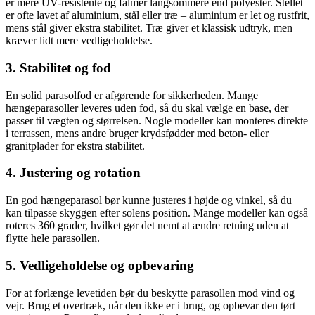
er mere UV-resistente og falmer langsommere end polyester. Stellet
er ofte lavet af aluminium, stål eller træ – aluminium er let og rustfrit,
mens stål giver ekstra stabilitet. Træ giver et klassisk udtryk, men
kræver lidt mere vedligeholdelse.
3. Stabilitet og fod
En solid parasolfod er afgørende for sikkerheden. Mange
hængeparasoller leveres uden fod, så du skal vælge en base, der
passer til vægten og størrelsen. Nogle modeller kan monteres direkte
i terrassen, mens andre bruger krydsfødder med beton- eller
granitplader for ekstra stabilitet.
4. Justering og rotation
En god hængeparasol bør kunne justeres i højde og vinkel, så du
kan tilpasse skyggen efter solens position. Mange modeller kan også
roteres 360 grader, hvilket gør det nemt at ændre retning uden at
flytte hele parasollen.
5. Vedligeholdelse og opbevaring
For at forlænge levetiden bør du beskytte parasollen mod vind og
vejr. Brug et overtræk, når den ikke er i brug, og opbevar den tørt