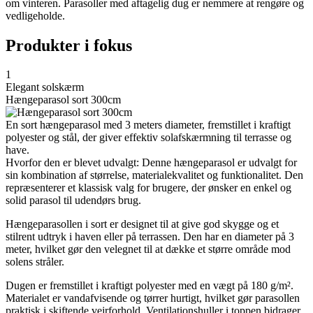
om vinteren. Parasoller med aftagelig dug er nemmere at rengøre og
vedligeholde.
Produkter i fokus
1
Elegant solskærm
Hængeparasol sort 300cm
En sort hængeparasol med 3 meters diameter, fremstillet i kraftigt
polyester og stål, der giver effektiv solafskærmning til terrasse og
have.
Hvorfor den er blevet udvalgt: Denne hængeparasol er udvalgt for
sin kombination af størrelse, materialekvalitet og funktionalitet. Den
repræsenterer et klassisk valg for brugere, der ønsker en enkel og
solid parasol til udendørs brug.
Hængeparasollen i sort er designet til at give god skygge og et
stilrent udtryk i haven eller på terrassen. Den har en diameter på 3
meter, hvilket gør den velegnet til at dække et større område mod
solens stråler.
Dugen er fremstillet i kraftigt polyester med en vægt på 180 g/m².
Materialet er vandafvisende og tørrer hurtigt, hvilket gør parasollen
praktisk i skiftende vejrforhold. Ventilationshuller i toppen bidrager