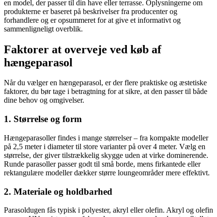
en model, der passer til din have eller terrasse. Oplysningerne om
produkterne er baseret på beskrivelser fra producenter og
forhandlere og er opsummeret for at give et informativt og
sammenligneligt overblik.
Faktorer at overveje ved køb af
hængeparasol
Når du vælger en hængeparasol, er der flere praktiske og æstetiske
faktorer, du bør tage i betragtning for at sikre, at den passer til både
dine behov og omgivelser.
1. Størrelse og form
Hængeparasoller findes i mange størrelser – fra kompakte modeller
på 2,5 meter i diameter til store varianter på over 4 meter. Vælg en
størrelse, der giver tilstrækkelig skygge uden at virke dominerende.
Runde parasoller passer godt til små borde, mens firkantede eller
rektangulære modeller dækker større loungeområder mere effektivt.
2. Materiale og holdbarhed
Parasoldugen fås typisk i polyester, akryl eller olefin. Akryl og olefin