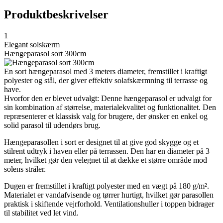
Produktbeskrivelser
1
Elegant solskærm
Hængeparasol sort 300cm
En sort hængeparasol med 3 meters diameter, fremstillet i kraftigt
polyester og stål, der giver effektiv solafskærmning til terrasse og
have.
Hvorfor den er blevet udvalgt: Denne hængeparasol er udvalgt for
sin kombination af størrelse, materialekvalitet og funktionalitet. Den
repræsenterer et klassisk valg for brugere, der ønsker en enkel og
solid parasol til udendørs brug.
Hængeparasollen i sort er designet til at give god skygge og et
stilrent udtryk i haven eller på terrassen. Den har en diameter på 3
meter, hvilket gør den velegnet til at dække et større område mod
solens stråler.
Dugen er fremstillet i kraftigt polyester med en vægt på 180 g/m².
Materialet er vandafvisende og tørrer hurtigt, hvilket gør parasollen
praktisk i skiftende vejrforhold. Ventilationshuller i toppen bidrager
til stabilitet ved let vind.