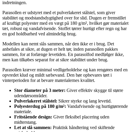
indretningen.
Parasollen er udstyret med et pulverlakeret stålstel, som giver
stabilitet og modstandsdygtighed over for slid. Dugen er fremstillet
af kraftigt polyester med en vægt på 180 g/m², hvilket gør materialet
tæt, robust og vandafvisende. Stoffet tørrer hurtigt efter regn og har
en god holdbarhed ved almindelig brug.
Modellen kan nemt slås sammen, når den ikke er i brug. Det
anbefales at sikre, at dugen er helt tør, inden parasollen pakkes
sammen, for at forlænge levetiden. En parasolfod medfølger ikke,
men kan tilkøbes separat for at sikre stabilitet under brug.
Parasollen kræver minimal vedligeholdelse og kan rengøres med en
opvredet klud og mildt sæbevand. Den bør opbevares tørt i
vinterperioden for at bevare materialernes kvalitet.
Stor diameter på 3 meter:
Giver effektiv skygge til større
udendørsområder.
Pulverlakeret stålstel:
Sikrer styrke og lang levetid.
Polyesterdug på 180 g/m²:
Vandafvisende og hurtigtørrende
materiale.
Fritstående design:
Giver fleksibel placering uden
midterstang.
Let at slå sammen:
Praktisk håndtering ved skiftende