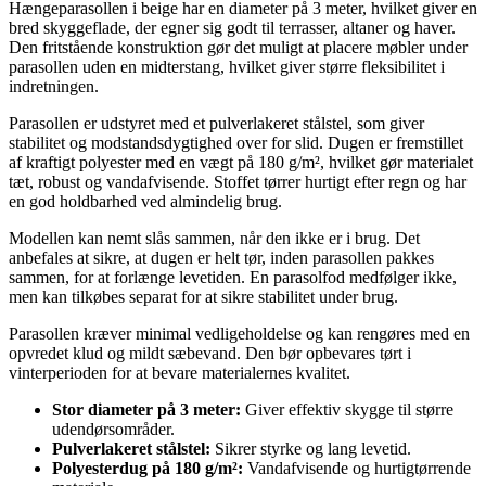
Hængeparasollen i beige har en diameter på 3 meter, hvilket giver en
bred skyggeflade, der egner sig godt til terrasser, altaner og haver.
Den fritstående konstruktion gør det muligt at placere møbler under
parasollen uden en midterstang, hvilket giver større fleksibilitet i
indretningen.
Parasollen er udstyret med et pulverlakeret stålstel, som giver
stabilitet og modstandsdygtighed over for slid. Dugen er fremstillet
af kraftigt polyester med en vægt på 180 g/m², hvilket gør materialet
tæt, robust og vandafvisende. Stoffet tørrer hurtigt efter regn og har
en god holdbarhed ved almindelig brug.
Modellen kan nemt slås sammen, når den ikke er i brug. Det
anbefales at sikre, at dugen er helt tør, inden parasollen pakkes
sammen, for at forlænge levetiden. En parasolfod medfølger ikke,
men kan tilkøbes separat for at sikre stabilitet under brug.
Parasollen kræver minimal vedligeholdelse og kan rengøres med en
opvredet klud og mildt sæbevand. Den bør opbevares tørt i
vinterperioden for at bevare materialernes kvalitet.
Stor diameter på 3 meter:
Giver effektiv skygge til større
udendørsområder.
Pulverlakeret stålstel:
Sikrer styrke og lang levetid.
Polyesterdug på 180 g/m²:
Vandafvisende og hurtigtørrende