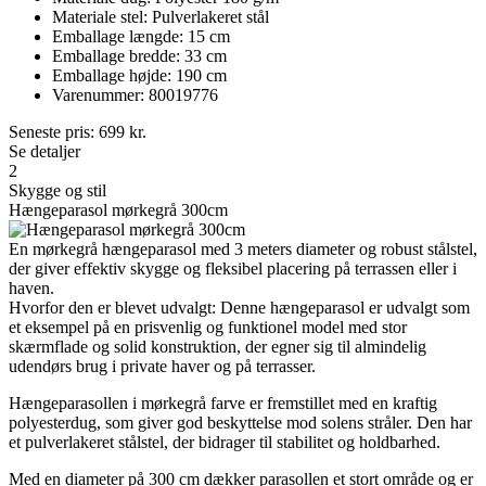
Materiale stel: Pulverlakeret stål
Emballage længde: 15 cm
Emballage bredde: 33 cm
Emballage højde: 190 cm
Varenummer: 80019776
Seneste pris:
699
kr.
Se detaljer
2
Skygge og stil
Hængeparasol mørkegrå 300cm
En mørkegrå hængeparasol med 3 meters diameter og robust stålstel,
der giver effektiv skygge og fleksibel placering på terrassen eller i
haven.
Hvorfor den er blevet udvalgt: Denne hængeparasol er udvalgt som
et eksempel på en prisvenlig og funktionel model med stor
skærmflade og solid konstruktion, der egner sig til almindelig
udendørs brug i private haver og på terrasser.
Hængeparasollen i mørkegrå farve er fremstillet med en kraftig
polyesterdug, som giver god beskyttelse mod solens stråler. Den har
et pulverlakeret stålstel, der bidrager til stabilitet og holdbarhed.
Med en diameter på 300 cm dækker parasollen et stort område og er