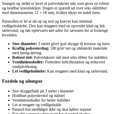
Stangen og stellet er lavet af pulverlakeret stål, som giver en robust
og holdbar konstruktion. Dugen er spændt ud over seks stålribber
med dimensionerne 12 × 18 mm, hvilket sikrer en stabil form.
Parasollen er let at slå op og ned og kræver kun minimal
vedligeholdelse. Den kan rengøres med en opvredet klud og lidt
sæbevand, og bør opbevares tørt uden for sæsonen for at forlænge
levetiden.
Stor diameter:
3 meter giver god skygge til terrasse og have.
Kraftig polyesterdug:
180 g/m² tæt og slidstærkt materiale
med hurtig tørring.
Robust stel:
Pulverlakeret stål med seks ribber for stabilitet.
Ventilationshuller:
Forbedrer luftcirkulation og reducerer
vindpåvirkning.
Let vedligeholdelse:
Kan rengøres med klud og sæbevand.
Fordele og ulemper
Stor skyggeflade på 3 meter i diameter
Holdbart polyesterstof og stålstel
Ventilationshuller for bedre stabilitet
Let at rengøre og vedligeholde
Parasol-fod medfølger ikke og skal købes separat
Bør slås sammen i blæsevejr for at undgå skader