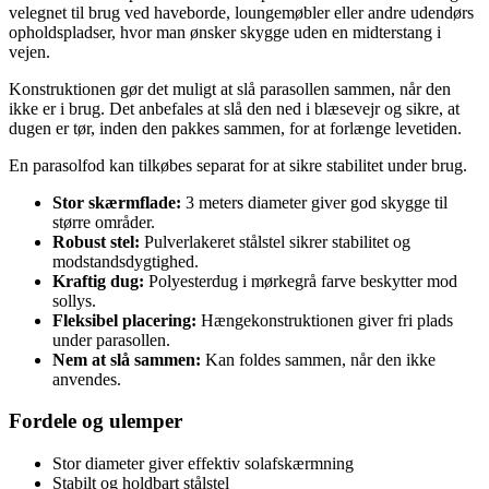
velegnet til brug ved haveborde, loungemøbler eller andre udendørs
opholdspladser, hvor man ønsker skygge uden en midterstang i
vejen.
Konstruktionen gør det muligt at slå parasollen sammen, når den
ikke er i brug. Det anbefales at slå den ned i blæsevejr og sikre, at
dugen er tør, inden den pakkes sammen, for at forlænge levetiden.
En parasolfod kan tilkøbes separat for at sikre stabilitet under brug.
Stor skærmflade:
3 meters diameter giver god skygge til
større områder.
Robust stel:
Pulverlakeret stålstel sikrer stabilitet og
modstandsdygtighed.
Kraftig dug:
Polyesterdug i mørkegrå farve beskytter mod
sollys.
Fleksibel placering:
Hængekonstruktionen giver fri plads
under parasollen.
Nem at slå sammen:
Kan foldes sammen, når den ikke
anvendes.
Fordele og ulemper
Stor diameter giver effektiv solafskærmning
Stabilt og holdbart stålstel