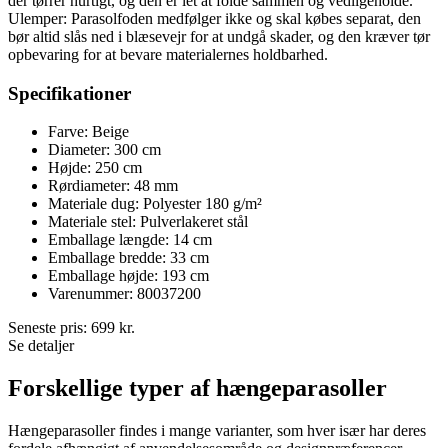
der tørrer hurtigt, og den er let at folde sammen og vedligeholde.
Ulemper: Parasolfoden medfølger ikke og skal købes separat, den
bør altid slås ned i blæsevejr for at undgå skader, og den kræver tør
opbevaring for at bevare materialernes holdbarhed.
Specifikationer
Farve: Beige
Diameter: 300 cm
Højde: 250 cm
Rørdiameter: 48 mm
Materiale dug: Polyester 180 g/m²
Materiale stel: Pulverlakeret stål
Emballage længde: 14 cm
Emballage bredde: 33 cm
Emballage højde: 193 cm
Varenummer: 80037200
Seneste pris:
699
kr.
Se detaljer
Forskellige typer af hængeparasoller
Hængeparasoller findes i mange varianter, som hver især har deres