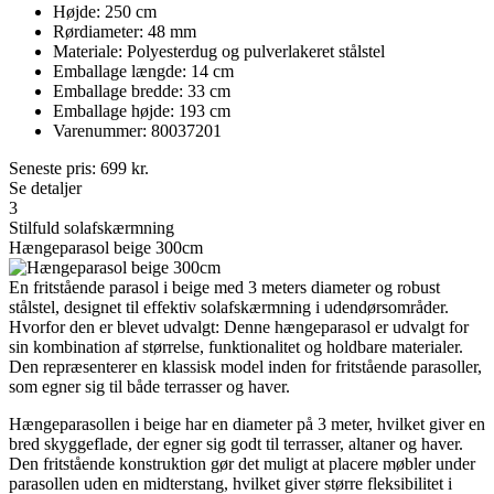
Højde: 250 cm
Rørdiameter: 48 mm
Materiale: Polyesterdug og pulverlakeret stålstel
Emballage længde: 14 cm
Emballage bredde: 33 cm
Emballage højde: 193 cm
Varenummer: 80037201
Seneste pris:
699
kr.
Se detaljer
3
Stilfuld solafskærmning
Hængeparasol beige 300cm
En fritstående parasol i beige med 3 meters diameter og robust
stålstel, designet til effektiv solafskærmning i udendørsområder.
Hvorfor den er blevet udvalgt: Denne hængeparasol er udvalgt for
sin kombination af størrelse, funktionalitet og holdbare materialer.
Den repræsenterer en klassisk model inden for fritstående parasoller,
som egner sig til både terrasser og haver.
Hængeparasollen i beige har en diameter på 3 meter, hvilket giver en
bred skyggeflade, der egner sig godt til terrasser, altaner og haver.
Den fritstående konstruktion gør det muligt at placere møbler under
parasollen uden en midterstang, hvilket giver større fleksibilitet i