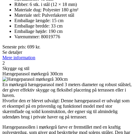
Ribber: 6 stk. i stål (12 × 18 mm)
Materiale dug: Polyester 180 g/m²
Materiale stel: Pulverlakeret stål
Emballage længde: 15 cm
Emballage bredde: 33 cm
Emballage højde: 190 cm
Varenummer: 80019776
Seneste pris:
699
kr.
Se detaljer
Mere information
2
Skygge og stil
Hængeparasol mørkegrå 300cm
En mørkegrå hængeparasol med 3 meters diameter og robust stålstel,
der giver effektiv skygge og fleksibel placering på terrassen eller i
haven.
Hvorfor den er blevet udvalgt: Denne hængeparasol er udvalgt som
et eksempel på en prisvenlig og funktionel model med stor
skærmflade og solid konstruktion, der egner sig til almindelig
udendørs brug i private haver og på terrasser.
Hængeparasollen i mørkegrå farve er fremstillet med en kraftig
polyesterdug, som giver god beskyttelse mod solens stråler. Den har